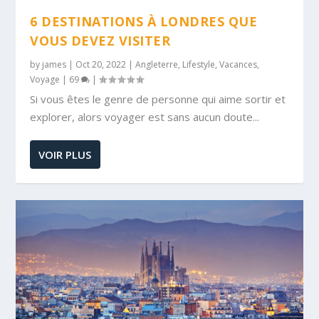
6 DESTINATIONS À LONDRES QUE
VOUS DEVEZ VISITER
by
james
|
Oct 20, 2022
|
Angleterre
,
Lifestyle
,
Vacances
,
Voyage
|
69
|
Si vous êtes le genre de personne qui aime sortir et
explorer, alors voyager est sans aucun doute...
VOIR PLUS