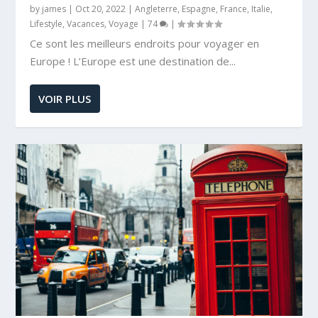
by
james
|
Oct 20, 2022
|
Angleterre
,
Espagne
,
France
,
Italie
,
Lifestyle
,
Vacances
,
Voyage
|
74
|
Ce sont les meilleurs endroits pour voyager en
Europe ! L’Europe est une destination de...
VOIR PLUS