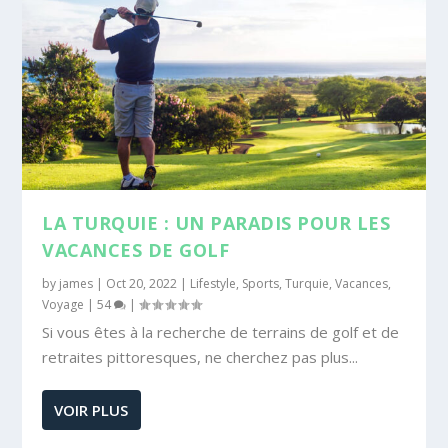
LA TURQUIE : UN PARADIS POUR LES
VACANCES DE GOLF
by
james
|
Oct 20, 2022
|
Lifestyle
,
Sports
,
Turquie
,
Vacances
,
Voyage
|
54
|
Si vous êtes à la recherche de terrains de golf et de
retraites pittoresques, ne cherchez pas plus...
VOIR PLUS