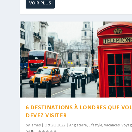
VOIR PLUS
6 DESTINATIONS À LONDRES QUE VO
DEVEZ VISITER
by
james
|
Oct 20, 2022
|
Angleterre
,
Lifestyle
,
Vacances
,
Voyag
68
|