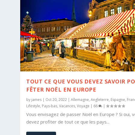
TOUT CE QUE VOUS DEVEZ SAVOIR P
FÊTER NOËL EN EUROPE
by
james
|
Oct 20, 2022
|
Allemagne
,
Angleterre
,
Espagne
,
Fran
Lifestyle
,
Pays-bas
,
Vacances
,
Voyage
|
66
|
Vous envisagez de passer Noël en Europe ? Si oui, 
devez profiter de tout ce que les pays...