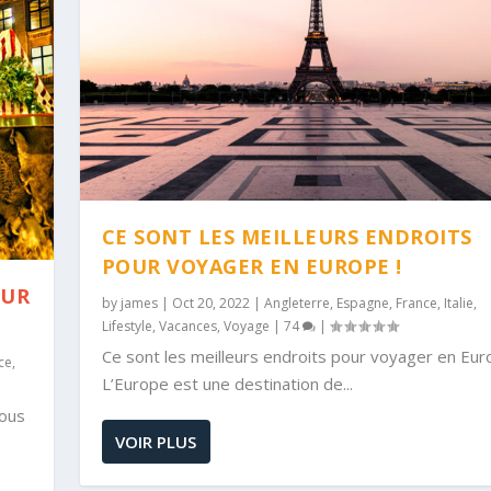
CE SONT LES MEILLEURS ENDROITS
POUR VOYAGER EN EUROPE !
OUR
by
james
|
Oct 20, 2022
|
Angleterre
,
Espagne
,
France
,
Italie
,
Lifestyle
,
Vacances
,
Voyage
|
74
|
Ce sont les meilleurs endroits pour voyager en Eur
ce
,
L’Europe est une destination de...
vous
VOIR PLUS