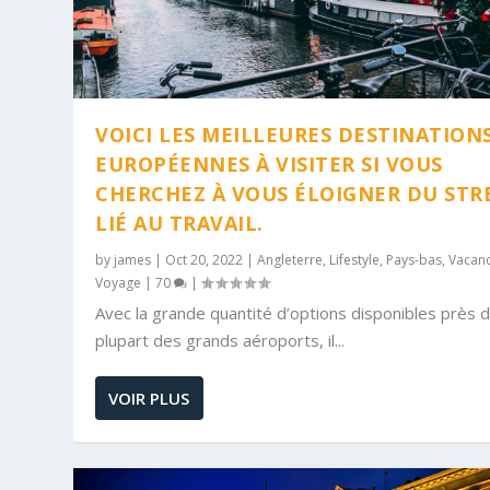
VOICI LES MEILLEURES DESTINATION
EUROPÉENNES À VISITER SI VOUS
CHERCHEZ À VOUS ÉLOIGNER DU STR
LIÉ AU TRAVAIL.
by
james
|
Oct 20, 2022
|
Angleterre
,
Lifestyle
,
Pays-bas
,
Vacan
Voyage
|
70
|
Avec la grande quantité d’options disponibles près d
plupart des grands aéroports, il...
VOIR PLUS