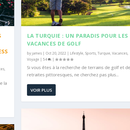
S
LA TURQUIE : UN PARADIS POUR LES
VACANCES DE GOLF
ESS
by
james
|
Oct 20, 2022
|
Lifestyle
,
Sports
,
Turquie
,
Vacances
,
Voyage
|
54
|
Si vous êtes à la recherche de terrains de golf et d
ces
,
retraites pittoresques, ne cherchez pas plus...
e la
VOIR PLUS