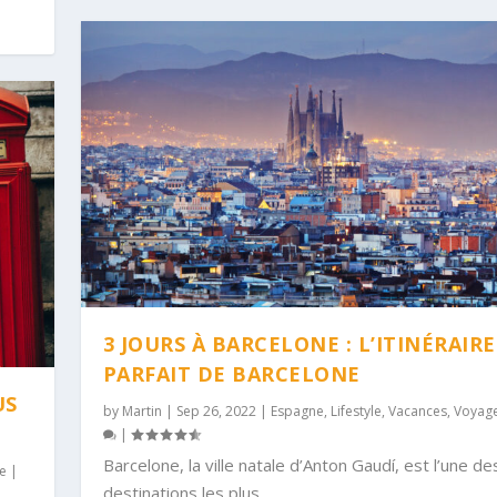
3 JOURS À BARCELONE : L’ITINÉRAIRE
PARFAIT DE BARCELONE
US
by
Martin
|
Sep 26, 2022
|
Espagne
,
Lifestyle
,
Vacances
,
Voyag
|
Barcelone, la ville natale d’Anton Gaudí, est l’une de
e
|
destinations les plus...