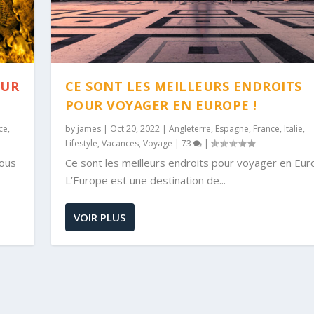
OUR
CE SONT LES MEILLEURS ENDROITS
POUR VOYAGER EN EUROPE !
ce
,
by
james
|
Oct 20, 2022
|
Angleterre
,
Espagne
,
France
,
Italie
,
Lifestyle
,
Vacances
,
Voyage
|
73
|
vous
Ce sont les meilleurs endroits pour voyager en Eur
L’Europe est une destination de...
VOIR PLUS