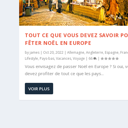
TOUT CE QUE VOUS DEVEZ SAVOIR P
FÊTER NOËL EN EUROPE
by
james
|
Oct 20, 2022
|
Allemagne
,
Angleterre
,
Espagne
,
Fran
Lifestyle
,
Pays-bas
,
Vacances
,
Voyage
|
66
|
Vous envisagez de passer Noël en Europe ? Si oui, 
devez profiter de tout ce que les pays...
VOIR PLUS