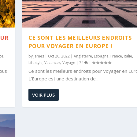
OUR
CE SONT LES MEILLEURS ENDROITS
POUR VOYAGER EN EUROPE !
ce
,
by
james
|
Oct 20, 2022
|
Angleterre
,
Espagne
,
France
,
Italie
,
Lifestyle
,
Vacances
,
Voyage
|
74
|
vous
Ce sont les meilleurs endroits pour voyager en Eur
L’Europe est une destination de...
VOIR PLUS