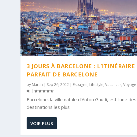
3 JOURS À BARCELONE : L’ITINÉRAIRE
PARFAIT DE BARCELONE
by
Martin
|
Sep 26, 2022
|
Espagne
,
Lifestyle
,
Vacances
,
Voyage
|
Barcelone, la ville natale d’Anton Gaudí, est l’une des
destinations les plus...
VOIR PLUS