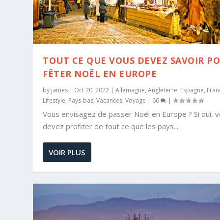
TOUT CE QUE VOUS DEVEZ SAVOIR P
FÊTER NOËL EN EUROPE
by
james
|
Oct 20, 2022
|
Allemagne
,
Angleterre
,
Espagne
,
Fran
Lifestyle
,
Pays-bas
,
Vacances
,
Voyage
|
66
|
Vous envisagez de passer Noël en Europe ? Si oui, 
devez profiter de tout ce que les pays...
VOIR PLUS